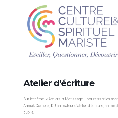
Aller
au
contenu
Atelier d’écriture
Sur le thème : « Ateliers et Motissage … pour tisser les mo
Annick Combier, DU animateur d’atelier d’écriture, anime de
publie.