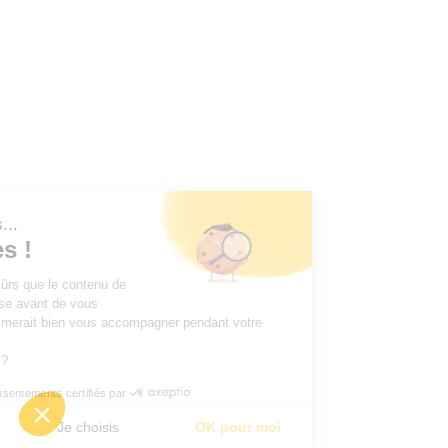
t nous...
okies !
 d'être sûrs que le contenu de
 intéresse avant de vous
ais on aimerait bien vous accompagner pendant votre
ur vous ?
Consentements certifiés par
rci
Je choisis
OK pour moi